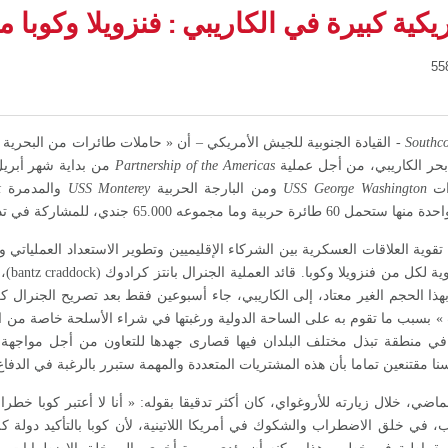
ية كبيرة في الكاريبي : فنزويلا وكوبا م
Southc
- القيادة الجنوبية للجيش الأمريكي – أن « حاملات طائرات من البحرية 
بحر الكاريبي، من أجل عملية
Partnership of the Americas
ات
USS George Washington
ومن البارجة الحربية
USS Monterey
والمدمرة
t
وية العلاقات العسكرية بين الشركاء الإقليميين وتطوير الاستعداد العملياتي و
ية لكل من فنزويلا وكوبا. قائد العملية الجنرال بانتز كرادوك
(bantz craddock)
،
هذا الحجم الغير معتاد، إلى الكاريبي، جاء أسبوعين فقط بعد تصريح الجنرال
» بسبب ما تقوم به على الساحة الدولية ورغبتها في شراء الأسلحة خاصة من 
في منطقة تبذل مختلف البلدان فيها قصارى جهدها للتعاون من أجل مواجهة ال
 مقتنعين تماما بأن هذه المشتريات المتعددة والمهمة ستبرر بالرغبة في الدفاع
، خلال زيارته للأروغواي، كان أكثر تدقيقا بقوله: « أنا لا أعتبر كوبا خطرا 
ب، في خلق الاضطراب والشكوك في أمريكا اللاتينية، لأن كوبا بالتأكيد دولة كلي