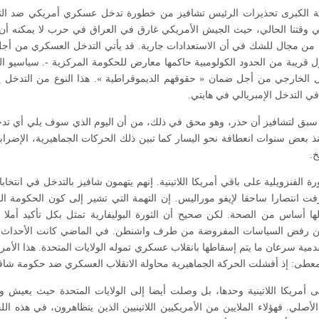
ية الكبرى تحذيرات الرئيس تشافيز من خطورة تدخل عسكري أمريكي ضد الثو
ي وقتنا الحالي، حيث الجيش الأمريكي غارق في العراق في حرب لا يمكنه أن
ك من مجال للشك في أن الاستعدادات جارية. قد يأتي التدخل العسكري من أ
رول قريبة من الحدود الكولومبية حاكمها معارض للحكومة المركزية -. سياسيو الج
خل الخارجي من أجل ضمان « حقوقهم الديموقراطية ». هذا النوع من التدخل
في التدخل الإمبريالي في هايتي.
د سبق لتشافيز أن حذر، وهو محق في ذلك، من أن اليوم الذي سوف يلي أي ت
منذ بعض سنوات انعطافة نحو اليسار كما تبين ذلك الحركات الجماهيرية، الإضرا
خ.
رة الفنزويلية على باقي أمريكا اللاتينية. إنهم يتهمون شافيز بالتدخل في انتخاب
رفت انتصارا ساحقا لإيفو موراليس. إن التهمة التي تشير إلى كون الحكومة ال
لها أساس من الصحة. لكن صحيح أن الثورة البوليفارية تمثل بكل تأكيد أملا 
كن رفض السياسات المفروضة من طرف واشنطن. في الماضي كانت الأحداث تتبع 
مية سرعان ما يتم إسقاطها بانقلاب عسكري تموله الولايات المتحدة. هذا الأمر
المعطى: إذ أفشلت الحركة الجماهيرية محاولة الانقلاب العسكري ضد حكومة شافيز، ف
مريكا اللاتينية وحدها، بل وصلت أيضا إلى الولايات المتحدة حيث يعيش ويعمل
لأصلي. فهؤلاء الملايين من الأمريكيين اللاتينيين الذين يتظاهرون، في هذه ا