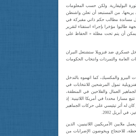
رة البوليفارية. ولكن حسب المعلومات
 يربحها، من المستبعد أن تعلن واشنطن
جل مساندة مطالب حكم ذاتي مفبركة في
هة طالبوا مؤخرا بإجراء استفتاء لتقرير
 يمكن أن يتم تحت مظلة « الحفاظ على
دخل عسكري ضد فنزويلا ستشتعل النيران
بات العامة والتمردات وانتخاب الحكومات
ات البيرو والمكسيك، كما اتهموه بالتدخل
فنزويلية تمول المرشحين للانتخابات في
لجماهير العمال والفلاحين في المنطقة،
مسارا محددا في أمريكا اللاتينية: إذ
 كان له أثر تيئيسي على حركات الجماهير
ي أبريل 2002.
 ملايين الأمريكيين اللاتينيين، الذين
للحظة، للاحتجاج ويخوضون الإضرابات من