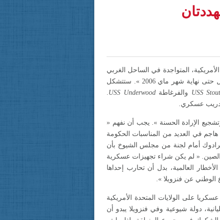
هددتان
الأمريكية، المتواجدة في الساحل الغربي
من بداية شهر أبريل حتى نهاية شهر ماي 2006 ». ستتشكل
USS Stou
والفرغاطة
USS Underwood
.
تشجيع الإرادة الحسنة ». يجب أن نفهم «
 هاجم في العديد من المناسبات الحكومة
 كرادوك أمام لجنة من مجلس الشيوخ بأن
الصين. « لم يكن شراء تجهيزات عسكرية
أخطار العالمية، بدل أن تحارب إحداها
 الوطني عن فنزويلا ».
عسكريا على الولايات المتحدة الأمريكية
انية، دولة شيوعية وفي فنزويلا يبدو أن