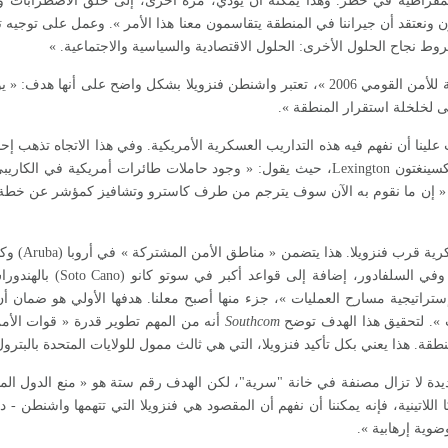
قراطية في خطر. وهذا يمكنه أن يؤدي، مرة أخرى، إلى خلق الاضطرابات وا
ونعتقد أن جيراننا في المنطقة يتقاسمون معنا هذا الأمر ». وعمل على توجيه ت
 نجاح الحلول الأخرى: الحلول الاقتصادية والسياسية والاجتماعية. »
في وثيقة سابقة لها بعنوان « إستراتيجية للأمن القومي 2006 »، تعتبر واشنطن فنزويلا بشكل
 لخلخلة استقرار المنطقة ».
لينا أن نفهم فيه هذه التداريب العسكرية الأمريكية. وفي هذا الاتجاه تذهب إ
Lexington
، حيث يقول: « وجود حاملات طائرات أمريكية في الكا
ف: « إن ما نقوم به الآن سوف يترجم من طرف كاسترو وتشافيز كمؤشر عن خطة م
قرب فنزويلا. هذا يتضمن « مناطق الأمن المشتركة » في أروبا (Aruba) وكوراساو
 وفي السلفادور، إضافة إلى قواعد أكبر في سوتو كانو
(Soto Cano)
بالهندوراس
تراتيجية مسارح العمليات »، جزء منها أصبح معلنا. هدفها الأولي هو ضمان أ
ت ». لتحقيق هذا الهدف توضح
Southcom
أنه من المهم تطوير قدرة « قوات الأمن
نطقة. هذا يعني بكل تأكيد فنزويلا، التي هي ثالث ممول للولايات المتحدة بالبترول
يدة لا تزال مصنفة في خانة "سرية"، لكن الهدف رقم ستة هو « منع الدول المار
 اللاتينية، فإنه يمكننا أن نفهم أن المقصود هي فنزويلا التي تتهمها واشنطن - 
وية إرهابية ».