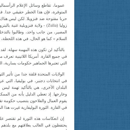
عموما، تقاطع وسائل الإعلام الرأسمال
المتوفرة، فإن هذا الخطر حقيقي جدا. ف
حربا مفتوحة ضد فنزويلا. لكن ليس هنا
زوليا
(Zulia)
- ولاية فنزويلية غنية بالبت
المصير، من جانب واحد، وطالبوا بالتد
السلام » كما هو الحال، في هذه اللحظة، 
بالتأكيد لن تكون هذه المهمة سهلة. لق
في جميع القارة. أمريكا اللاتينية تعرف 
التي تعتبرها الجماهير حكومات يسارية، ال
الولايات المتحدة قلقة جدا من تأثير الثو
في انتخابات دجنبر، في بوليفيا، التي ع
البلدان الأخرى، هي بالتأكيد تهمة ليس 
وخارجها. إذ تعطي الدليل بأنه من المم
يقوم العمال والفلاحون بتنصيب حكومة تقد
في القارة. الثورة البوليفارية غيرت هذا 
إن انعكاسات هذه الثورة لم تقتصر على أ
يحتفظون في الغالب بعلاقتهم مع بلدهم ا