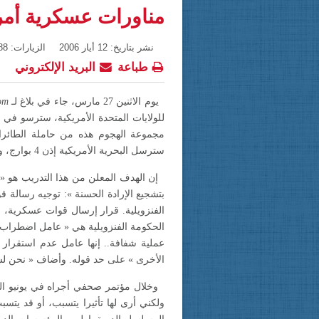
مناورات عسكرية أمريك
نشر بتاريخ: 12 أيار 2006
الزيارات: 5588
طباعة
البريد الإلكتروني
يوم الاثنين 27 مارس، جاء في بلاغ لـ
om
للولايات المتحدة الأمريكية، سترسو في 
مجموعة الهجوم هذه من حاملة الطائر
سترسل البحرية الأمريكية إذن 4 بوارج، واحدة منها ستحمل 60 طائرة حربية وما مجموعه 65.000 جندي، للمشاركة في تدريب عسكري.
إن الهدف المعلن من هذا التدريب هو « تق
بتشجيع الإرادة الحسنة »: توجيه رسالة قو
الفنزويلية. قرار إرسال قوات عسكرية، ب
الحكومة الفنزويلية هي « عامل اضطراب 
عملية شفافة.. إنها عامل عدم استقرار 
الأخرى » على حد قوله. وأضاف « نحن لسنا
وخلال مؤتمر صحفي أجراه في يونيو الماضي
ولكني أرى لها تأثيرا يتسبب، أو قد يتسب