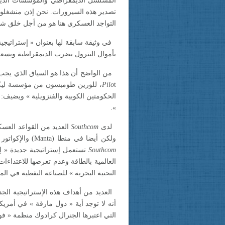
المسلسل الديمقراطي والمؤسسات الديم
تصدير هذه السيرورات. نحن إذن منشغلون 
التواجد العسكري هنا هو من أجل خلق شروط
بأموال البترول يضرب الديمقراطية ويسعى
من الواضح أن هذا هو السياق الذي يجب ع
t، للورين طومبسون من مؤسسة ليكسينغتون
Pilo
الحكومتين الكوبية والفنزويلية » ويضي
».
لدى
Southcom
العديد من القواعد العسكرية 
ولكن أيضا في منطا
(Manta)
والإكواتور
Southcom
تستعمل إستراتيجية جديدة « إس
العالمية بالطاقة وعدم تعرضها للاعتداءا
التحتية البحرية » للصناعة النفطية في الم
العديد من أهداف هذه الإستراتيجية الجد
أنه لا توجد أية « دول مارقة » في أمريكا
التي اعتبرها الجنرال كرادوك منظمة « فوض