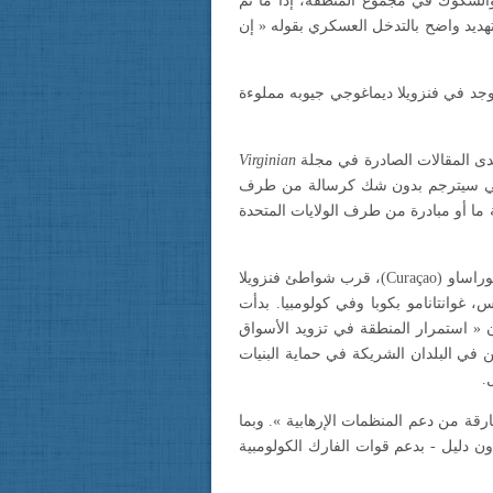
لشكوك في مجموع المنطقة، إذا ما تم
هديد واضح بالتدخل العسكري بقوله « إن
 واضح على أنها هدف: « يوجد في فنزويلا ديماغوجي جيوبه مملوءة
حدى المقالات الصادرة في مجلة
Virginian
ريبي سيترجم بدون شك كرسالة من طرف
ا أو مبادرة من طرف الولايات المتحدة
(Curaçao)
، قرب شواطئ فنزويلا
، غوانتانامو بكوبا وفي كولومبيا. بدأت
ن « استمرار المنطقة في تزويد الأسواق
 في البلدان الشريكة في حماية البنيات
.
قة من دعم المنظمات الإرهابية ». وبما
دون دليل - بدعم قوات الفارك الكولومبية