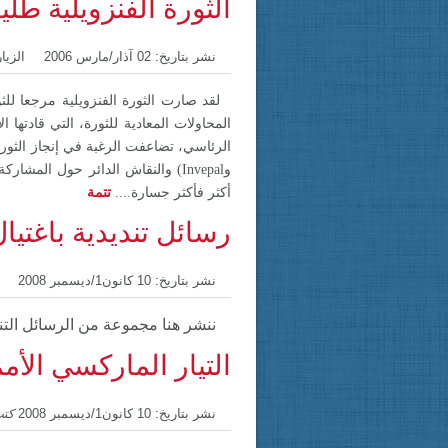
الثورة الفنزويلية طليع
نشر بتاريخ: 02 آذار/مارس 2006
الزيارا
ل
قد صارت الثورة الفنزويلية مرجعا للث
المحاولات المعادية للثورة، التي قادتها ال
الرئاسي، تضاعفت الرغبة في إنجاز الثور
و
Invepal
)
والنقاش الدائر حول المشاركة 
أكثر فأكثر جسارة....
تتمة
رسائل تنديدية باغتيال
نشر بتاريخ: 10 كانون1/ديسمبر 2008
ننشر هنا مجموعة من الرسائل التندي
التيار الماركسي الأمم
نشر بتاريخ: 10 كانون1/ديسمبر 2008
كتب