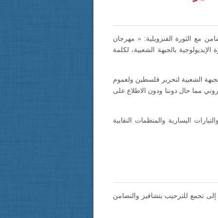
نا للتضامن مع الثورة الفنزويلية: « مهرجان
الإيديولوجية بالجبهة الشعبية، لكلمة
لجبهة الشعبية لتحرير فلسطين ولعموم
تروني مما حال دوننا ودون الاطلاع على
التيارات اليسارية والمنظمات النقابية
يلا! إلى تجمع للترحيب بتشافيز والتضامن