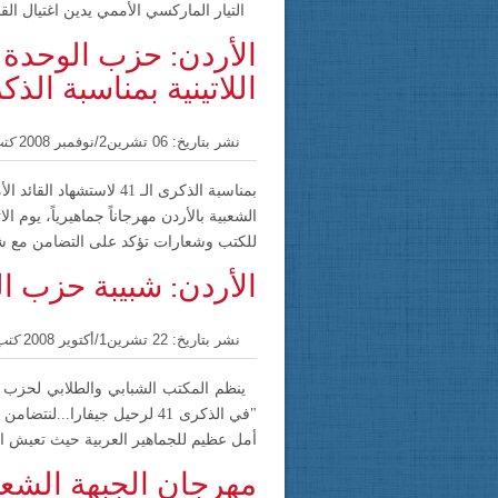
التيار
الماركسي الأممي يدين اغتيال القاد
الأردن: حزب الوحدة ا
اللاتينية بمناسبة الذك
نشر بتاريخ: 06 تشرين2/نوفمبر 2008
كتب
بمناسبة الذكرى الـ 41 لاستشهاد القائد الأممي أرنستو تشي جيفارا وتحـت شعـار "
الشعبية بالأردن مهرجاناً جماهيرياً، يوم
الاثين 27
للكتب وشعارات تؤكد على التضامن مع شعوب
الأردن: شبيبة حزب ال
نشر بتاريخ: 22 تشرين1/أكتوير 2008
كتب
"في الذكرى 41 لرحيل جيفارا.
أمل عظيم للجماهير العربية حيث تعيش الجما
مهرجان الجبهة الشعبي