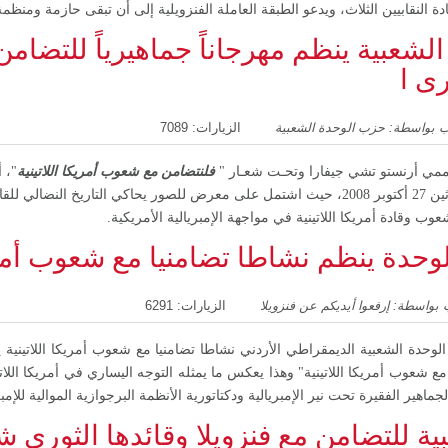
ة النقابيين الثلاث، ويدعو الطبقة العاملة
الفنزويلية إلى أن تبقى حازمة ومنظم
لشعبية ينظم مهرجاناً جماهيرياً للتضام
رى ا
 بواسطة: حزب الوحدة الشعبية
الزيارات: 7089
فلنتضامن مع شعوب أمريكا اللاتينية
"، 
 أكتوبر 2008،
حيث اشتمل على معرض للصور يحاكي التاريخ النضالي للقائ
 وقادة أمريكا اللاتينية في مواجهة الإمبريالية الأمريكية.
وحدة ينظم نشاطا تضامنيا مع شعوب أمريك
 بواسطة: إرفعوا أيديكم عن فنزويلا
الزيارات: 6291
..لنتضامن مع شعوب أمريكا اللاتينية" وهذا يعكس ما يمثله التوجه اليساري في أمريكا الل
هير الفقيرة تحت نير الإمبريالية ودكتاتورية الأنظمة البرجوازية الموالية للإمبر
ة للتضامن مع فنزويلا وقائدها الثوري ش