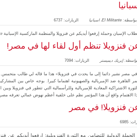
بانيا
El Militante، اسبانيا
الزيارات: 6737
سبان وحملة إرفعوا أيديكم عن فنزويلا والمنظمة الماركسية الإسبانية El Militante في مدريد
ن فنزويلا تنظم أول لقاء لها في مصر!
واسطة: إيريك ديميستر
الزيارات: 7094
في مصر نشير دائما إلى ما يحدث في فنزويلا» هذا ما قاله لي طالب متحمس. لق
ر القاهرة ضد الإمبريالية والصهيونية اهتماما كبيرا. بوجه خاص بين المشار
الثورة الاشتراكية المعادية للإمبريالية وللرأسمالية التي تتطور في فنزويلا وب
الاهتمام واقع أن هذا المؤتمر نظم على خلفية أعظم نهوض عمالي تعرفه مصر منذ 5
عن فنزويلا! في مصر
ت: 6985
لحملة الدولية للتضامن مع الثورة الفنزويلية: ارفعوا أيديكم عن فنز