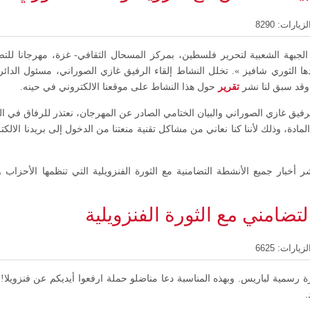
لزيارات: 8290
 23 نوفمبر 2006، نظمت الجبهة الشعبية لتحرير فلسطين، بمركز المسحال الثقافي- غزة، مهرجا
دها الثوري شافيز ». تخلل النشاط إلقاء الرفيق غازي الصوراني، مسئول الدائرة 
 وقد سبق لنا نشر
تقرير
حول هذا النشاط على موقعنا الالكتروني في حينه.
لرفيق غازي الصوراني والبيان الختامي الصادر عن المهرجان، نعتذر للرفاق في ا
لمادة، وذلك لأننا كنا نعاني من مشاكل تقنية منعتنا من الدخول إلى بريدنا الالك
نشر أخبار جميع الأنشطة التضامنية مع الثورة الفنزويلية التي تنظمها الأحزاب و
لتضامني مع الثورة الفنزويلية
لزيارات: 6625
تشافيز زيارة رسمية لباريس. وبهذه المناسبة دعا مناضلو حملة ارفعوا أيديكم عن فنزو
.