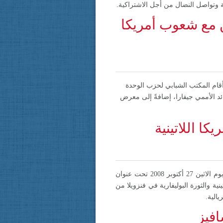
ة وتواصل النضال من أجل الاشتراكية.
ن مع شعوب أمريكا
أقام المكتب الشبابي لحزب الوحدة
د الأممي جيفارا، إضافةً إلى معرض
ا اللاتينية
ينظم المكتب الشبابي والطلابي لحزب الوحدة الشعبية الديمقراطي الأردني نشاطا تضامنيا مع شعوب أمريكا اللاتينية يوم الاثين 27 أكتوبر 2008 تحت عنوان
اتينية والثورة البوليفارية في فنزويلا من
يالية.
افيز