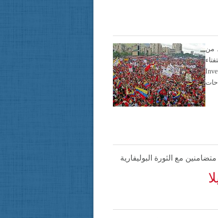
د من
فتاء
Inve
احات
متضامنين مع الثورة البوليفارية
ا